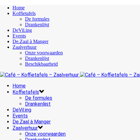
Home
Koffietafels
De formules
Drankenlijst
DeVil.ing
Events
De.Zaal à Manger
Zaalverhuur
Onze voorwaarden
Drankenlijst
Beschikbaarheid
Home
Koffietafels
De formules
Drankenlijst
DeVil.ing
Events
De.Zaal à Manger
Zaalverhuur
Onze voorwaarden
Drankenlijst