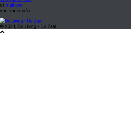
of
mail ons
voor meer info
© 2021, De Living - De Zaal