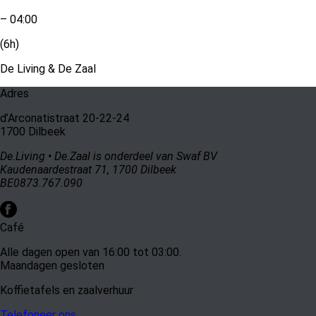
– 04:00
(6h)
De Living & De Zaal
Adres
d’Arconatistraat 20-22-24
1700 Dilbeek
De.Living • De.Zaal is onderdeel van Swaf BV
Kaudenaardestraat 71, 1700 Dilbeek
BE0873.767.090
Café
Alle dagen open van 16:00 tot 03:00.
Maandagen gesloten
Koffietafels en zaalverhuur
Telefoneer ons